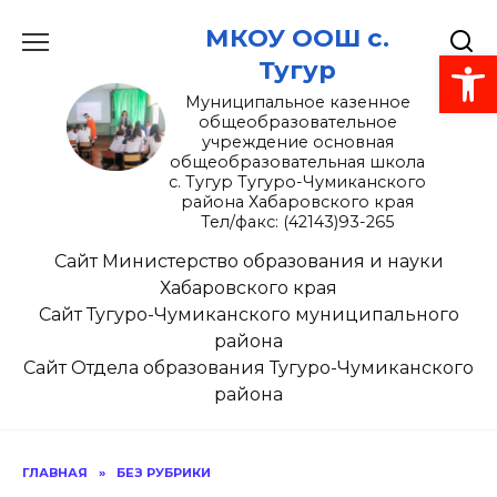
Перейти
МКОУ ООШ с.
к
Открыть панель инструментов
содержанию
Тугур
Муниципальное казенное
общеобразовательное
учреждение основная
общеобразовательная школа
с. Тугур Тугуро-Чумиканского
района Хабаровского края
Тел/факс: (42143)93-265
Сайт Министерство образования и науки
Хабаровского края
Сайт Тугуро-Чумиканского муниципального
района
Сайт Отдела образования Тугуро-Чумиканского
района
ГЛАВНАЯ
»
БЕЗ РУБРИКИ